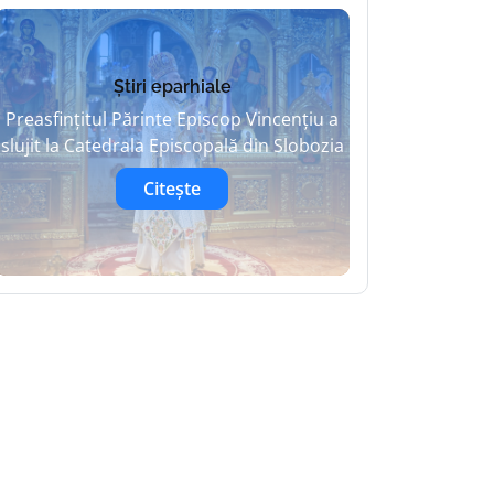
Știri eparhiale
Preasfințitul Părinte Episcop Vincențiu a
slujit la Catedrala Episcopală din Slobozia
Citește