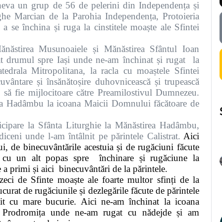
cheva un grup de 56 de pelerini din Independența și
rghe Marcian de la Parohia Independența, Protoieria
 a se închina și ruga la cinstitele moaște ale Sfintei
năstirea Musunoaiele și Mănăstirea Sfântul Ioan
t drumul spre Iași unde ne-am închinat și rugat
la
atedrala Mitropolitana, la racla cu moaștele Sfintei
cuvântare și însănătoșire duhovnicească și trupească
 să fie mijlocitoare către Preamilostivul Dumnezeu.
rea Hadâmbu la icoana Maicii Domnului făcătoare de
icipare la Sfânta Liturghie la Mănăstirea Hadâmbu,
iceni unde l-am întâlnit pe părintele Calistrat.
Aici
ui, de binecuvântările acestuia și de rugăciuni făcute
t cu un alt popas spre
închinare și rugăciune la
 a primi și aici
binecuvântări de la părintele.
eci de Sfinte moaște ale foarte multor sfinți de la
urat de rugăciunile și dezlegările făcute de părintele
it cu mare bucurie. Aici ne-am închinat la icoana
 Prodromița unde ne-am rugat cu nădejde și am