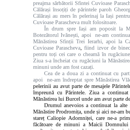
preajma sărbătorii Sfintei Cuvioase Paras
Călărași însoțiți de părintele paroh Gheo
Călărași au mers în pelerinaj la Iași pentru
Cuvioase Parascheva mult folositoare.
În drum spre Iași am poposit la Mă
Botezătorul Ivănești, apoi
ne-am continua
Mănăstirea Sfinții Trei Ierarhi, apoi la C
Cuvioase Parascheva
,
fiind izvor de bine
pentru toți cei care o cheamă în rugăciune
Ziua s-a încheiat cu rugăciuni la Mănăsti
minuni unde am fost cazați.
Cea de a doua zi a continuat cu part
apoi
ne-am îndreptat spre Mănăstirea Vlăd
pelerinii au avut parte de mesajele Părintel
împreună cu Părintele. Ziua a continua
Mănăstirea lui Burcel unde am avut parte de
Drumul anevoios a continuat la alte z
Mănăstire Prodromița, unde și aici ne-am buc
stareț
Caliopie Adomniței, care ne-a prim
făcătoare de minuni a Maicii Domnului