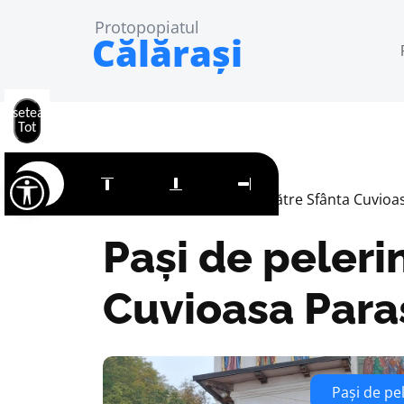
Protopopiatul
Călărași
Resetează
Tot
Home
Pași de pelerin către Sfânta Cuvioa
Pași de peleri
Cuvioasa Paras
Pași de pe