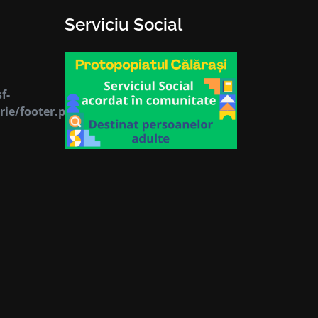
Serviciu Social
f-
rie/footer.php