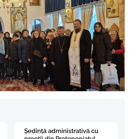
Ședință administrativă cu
preoții din Protopopiatul