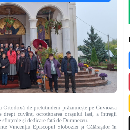
ica Ortodoxă de pretutindeni prăznuiește pe Cuvioasa
drept cuvânt, ocrotitoarea orașului Iași, a întregii
e sfințenie și dedicare față de Dumnezeu.
inte Vincențiu Episcopul Sloboziei și Călărașilor în