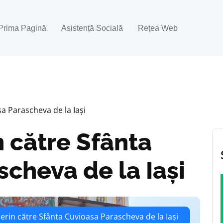
Prima Pagină
Asistență Socială
Rețea Web
sa Parascheva de la Iași
n către Sfânta
cheva de la Iași
lerin către Sfânta Cuvioasa Parascheva de la Iași