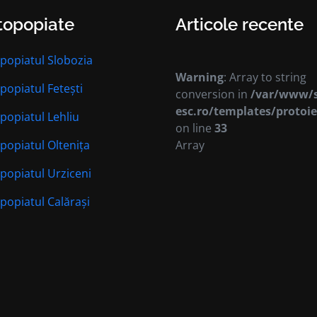
topopiate
Articole recente
popiatul Slobozia
Warning
: Array to string
popiatul Fetești
conversion in
/var/www/s
esc.ro/templates/protoie
popiatul Lehliu
on line
33
popiatul Oltenița
Array
popiatul Urziceni
popiatul Calărași