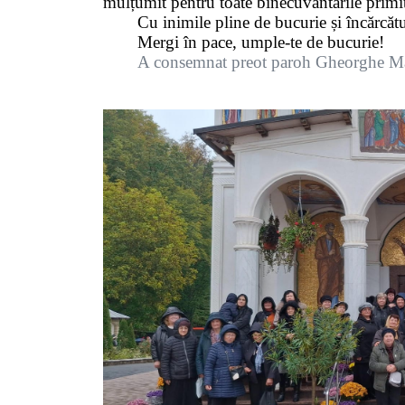
mulțumit pentru toate binecuvântările primite
Cu inimile pline de bucurie și încărcăt
Mergi în pace, umple-te de bucurie!
A consemnat preot paroh Gheorghe Ma