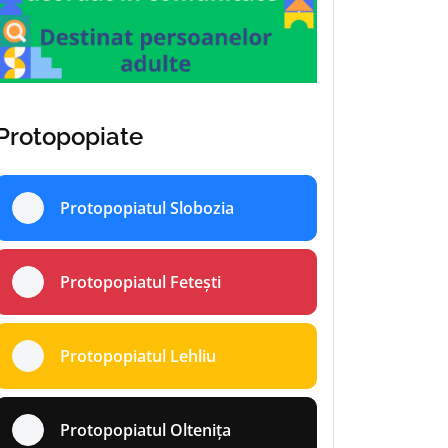
Protopopiate
Protopopiatul Slobozia
Protopopiatul Fetești
Protopopiatul Lehliu
Protopopiatul Oltenița