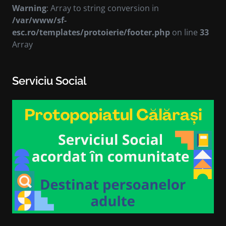
Warning
: Array to string conversion in
/var/www/sf-
esc.ro/templates/protoierie/footer.php
on line
33
Array
Serviciu Social