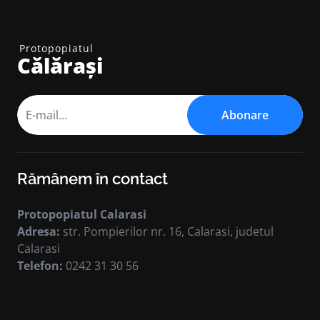
Protopopiatul
Călărași
Abonare
Rămânem în contact
Protopopiatul Calarasi
Adresa:
str. Pompierilor nr. 16, Calarasi, judetul
Calarasi
Telefon:
0242 31 30 56