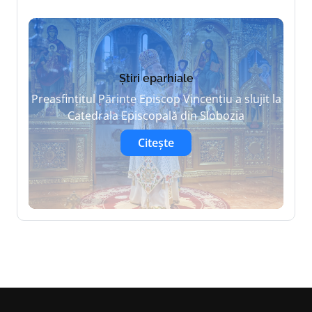
Știri eparhiale
Preasfințitul Părinte Episcop Vincențiu a slujit la
Catedrala Episcopală din Slobozia
Citește