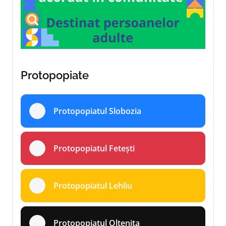
Protopopiate
Protopopiatul Slobozia
Protopopiatul Fetești
Protopopiatul Lehliu
Protopopiatul Oltenița