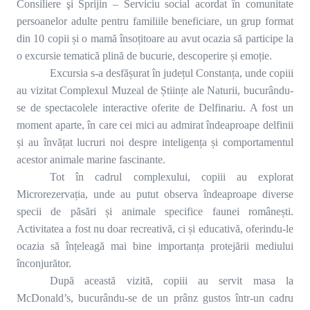
Consiliere şi Sprijin – Serviciu social acordat în comunitate
persoanelor adulte pentru familiile beneficiare, un grup format
din 10 copii și o mamă însoțitoare au avut ocazia să participe la
o excursie tematică plină de bucurie, descoperire și emoție.
Excursia s-a desfășurat în județul Constanța, unde copiii
au vizitat Complexul Muzeal de Științe ale Naturii, bucurându-
se de spectacolele interactive oferite de Delfinariu. A fost un
moment aparte, în care cei mici au admirat îndeaproape delfinii
și au învățat lucruri noi despre inteligența și comportamentul
acestor animale marine fascinante.
Tot în cadrul complexului, copiii au explorat
Microrezervația, unde au putut observa îndeaproape diverse
specii de păsări și animale specifice faunei românești.
Activitatea a fost nu doar recreativă, ci și educativă, oferindu-le
ocazia să înțeleagă mai bine importanța protejării mediului
înconjurător.
După această vizită, copiii au servit masa la
McDonald’s, bucurându-se de un prânz gustos într-un cadru