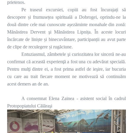
prietenos.
Pe traseul excursiei, copiii au fost încurajați să
descopere și frumusețea spirituală a Dobrogei, oprindu-ne la
două dintre cele mai cunoscute așezăminte monahale din zonă:
Mănăstirea Dervent şi Mănăstirea Lipnița. În aceste locuri
încărcate de liniște și binecuvântare, participanții au avut parte
de clipe de reculegere și rugăciune.
Entuziasmul, zâmbetele şi curiozitatea lor sinceră ne-au
confirmat că această experienţă a fost una cu adevărat specială.
Pentru mulţi dintre ei, a fost prima astfel de ieşire, iar bucuria
cu care au trait fiecare moment ne motivează să continuăm
acest demers an de an.
A consemnat Elena Zainea - asistent social în cadrul
Protopopiatului Călăraşi